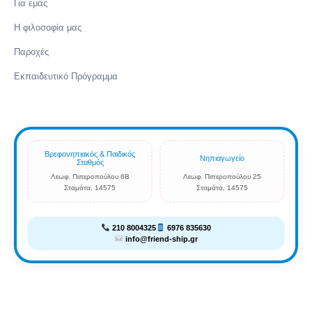
Για εμάς
Η φιλοσοφία μας
Παροχές
Εκπαιδευτικό Πρόγραμμα
Βρεφονηπιακός & Παιδικός
Νηπιαγωγείο
Σταθμός
Λεωφ. Πιπεροπούλου 6Β
Λεωφ. Πιπεροπούλου 25
Σταμάτα, 14575
Σταμάτα, 14575
210 8004325
6976 835630
info@friend-ship.gr