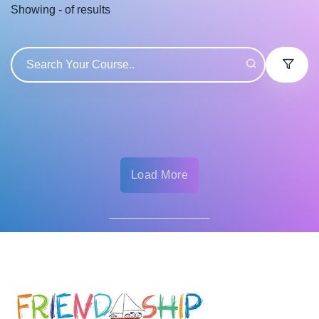
Showing
-
of
results
Load More