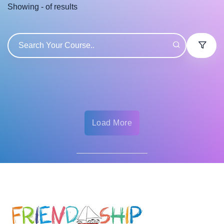
Showing
-
of
results
Load More