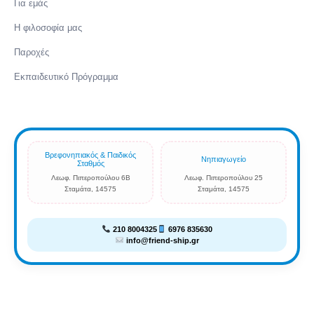
Για εμάς
Η φιλοσοφία μας
Παροχές
Εκπαιδευτικό Πρόγραμμα
Βρεφονηπιακός & Παιδικός
Νηπιαγωγείο
Σταθμός
Λεωφ. Πιπεροπούλου 6Β
Λεωφ. Πιπεροπούλου 25
Σταμάτα, 14575
Σταμάτα, 14575
210 8004325
6976 835630
info@friend-ship.gr