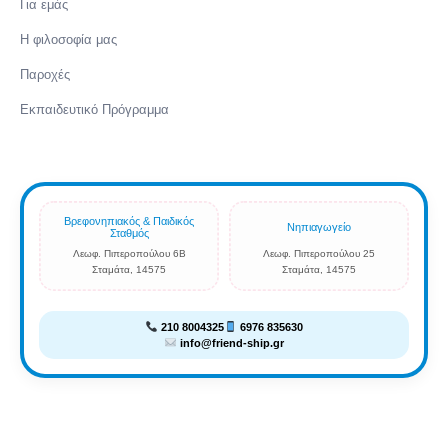
Για εμάς
Η φιλοσοφία μας
Παροχές
Εκπαιδευτικό Πρόγραμμα
Βρεφονηπιακός & Παιδικός
Νηπιαγωγείο
Σταθμός
Λεωφ. Πιπεροπούλου 6Β
Λεωφ. Πιπεροπούλου 25
Σταμάτα, 14575
Σταμάτα, 14575
210 8004325
6976 835630
info@friend-ship.gr