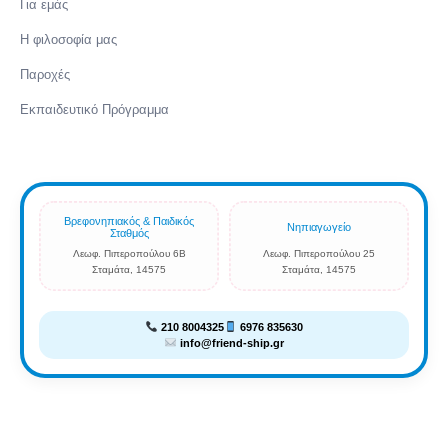
Για εμάς
Η φιλοσοφία μας
Παροχές
Εκπαιδευτικό Πρόγραμμα
Βρεφονηπιακός & Παιδικός
Νηπιαγωγείο
Σταθμός
Λεωφ. Πιπεροπούλου 6Β
Λεωφ. Πιπεροπούλου 25
Σταμάτα, 14575
Σταμάτα, 14575
210 8004325
6976 835630
info@friend-ship.gr