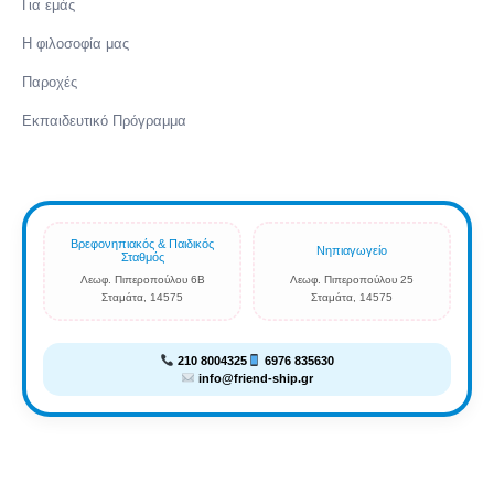
Για εμάς
Η φιλοσοφία μας
Παροχές
Εκπαιδευτικό Πρόγραμμα
Βρεφονηπιακός & Παιδικός
Νηπιαγωγείο
Σταθμός
Λεωφ. Πιπεροπούλου 6Β
Λεωφ. Πιπεροπούλου 25
Σταμάτα, 14575
Σταμάτα, 14575
210 8004325
6976 835630
info@friend-ship.gr