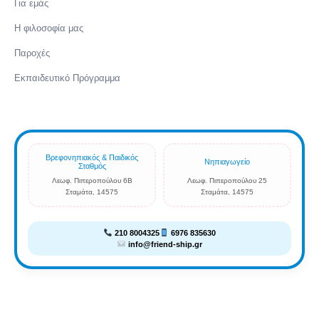
Για εμάς
Η φιλοσοφία μας
Παροχές
Εκπαιδευτικό Πρόγραμμα
Βρεφονηπιακός & Παιδικός
Νηπιαγωγείο
Σταθμός
Λεωφ. Πιπεροπούλου 6Β
Λεωφ. Πιπεροπούλου 25
Σταμάτα, 14575
Σταμάτα, 14575
210 8004325
6976 835630
info@friend-ship.gr