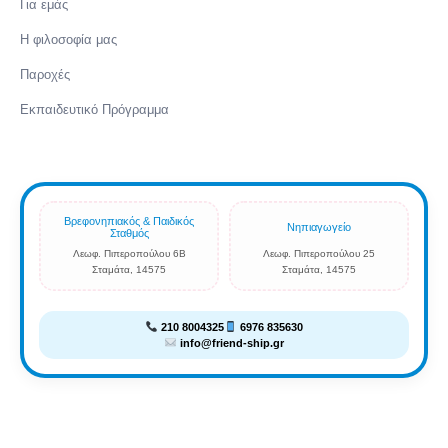
Για εμάς
Η φιλοσοφία μας
Παροχές
Εκπαιδευτικό Πρόγραμμα
Βρεφονηπιακός & Παιδικός
Νηπιαγωγείο
Σταθμός
Λεωφ. Πιπεροπούλου 6Β
Λεωφ. Πιπεροπούλου 25
Σταμάτα, 14575
Σταμάτα, 14575
210 8004325
6976 835630
info@friend-ship.gr