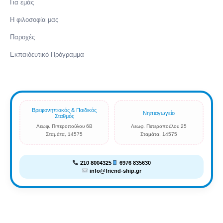
Για εμάς
Η φιλοσοφία μας
Παροχές
Εκπαιδευτικό Πρόγραμμα
Βρεφονηπιακός & Παιδικός
Νηπιαγωγείο
Σταθμός
Λεωφ. Πιπεροπούλου 6Β
Λεωφ. Πιπεροπούλου 25
Σταμάτα, 14575
Σταμάτα, 14575
210 8004325
6976 835630
info@friend-ship.gr