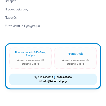
Για εμάς
Η φιλοσοφία μας
Παροχές
Εκπαιδευτικό Πρόγραμμα
Βρεφονηπιακός & Παιδικός
Νηπιαγωγείο
Σταθμός
Λεωφ. Πιπεροπούλου 6Β
Λεωφ. Πιπεροπούλου 25
Σταμάτα, 14575
Σταμάτα, 14575
210 8004325
6976 835630
info@friend-ship.gr