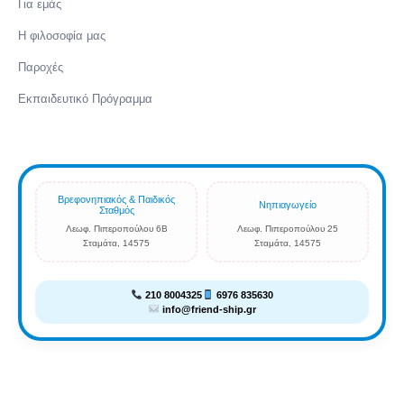
Για εμάς
Η φιλοσοφία μας
Παροχές
Εκπαιδευτικό Πρόγραμμα
Βρεφονηπιακός & Παιδικός
Νηπιαγωγείο
Σταθμός
Λεωφ. Πιπεροπούλου 6Β
Λεωφ. Πιπεροπούλου 25
Σταμάτα, 14575
Σταμάτα, 14575
210 8004325
6976 835630
info@friend-ship.gr