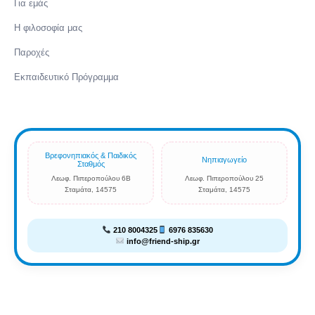
Για εμάς
Η φιλοσοφία μας
Παροχές
Εκπαιδευτικό Πρόγραμμα
Βρεφονηπιακός & Παιδικός
Νηπιαγωγείο
Σταθμός
Λεωφ. Πιπεροπούλου 6Β
Λεωφ. Πιπεροπούλου 25
Σταμάτα, 14575
Σταμάτα, 14575
210 8004325
6976 835630
info@friend-ship.gr