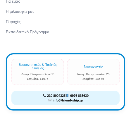
Για εμάς
Η φιλοσοφία μας
Παροχές
Εκπαιδευτικό Πρόγραμμα
Βρεφονηπιακός & Παιδικός
Νηπιαγωγείο
Σταθμός
Λεωφ. Πιπεροπούλου 6Β
Λεωφ. Πιπεροπούλου 25
Σταμάτα, 14575
Σταμάτα, 14575
210 8004325
6976 835630
info@friend-ship.gr