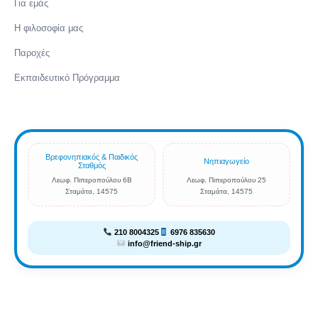
Για εμάς
Η φιλοσοφία μας
Παροχές
Εκπαιδευτικό Πρόγραμμα
Βρεφονηπιακός & Παιδικός
Νηπιαγωγείο
Σταθμός
Λεωφ. Πιπεροπούλου 6Β
Λεωφ. Πιπεροπούλου 25
Σταμάτα, 14575
Σταμάτα, 14575
210 8004325
6976 835630
info@friend-ship.gr