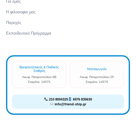
Για εμάς
Η φιλοσοφία μας
Παροχές
Εκπαιδευτικό Πρόγραμμα
Βρεφονηπιακός & Παιδικός
Νηπιαγωγείο
Σταθμός
Λεωφ. Πιπεροπούλου 6Β
Λεωφ. Πιπεροπούλου 25
Σταμάτα, 14575
Σταμάτα, 14575
210 8004325
6976 835630
info@friend-ship.gr